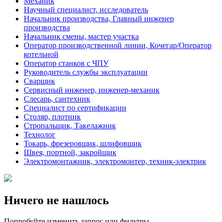
Механик
Научный специалист, исследователь
Начальник производства, Главный инженер
производства
Начальник смены, мастер участка
Оператор производственной линии, Кочегар/Оператор
котельной
Оператор станков с ЧПУ
Руководитель службы эксплуатации
Сварщик
Сервисный инженер, инженер-механик
Слесарь, сантехник
Специалист по сертификации
Столяр, плотник
Стропальщик, Такелажник
Технолог
Токарь, фрезеровщик, шлифовщик
Швея, портной, закройщик
Электромонтажник, электромонтер, техник-электрик
Ничего не нашлось
Попробуйте изменить запрос или фильтры