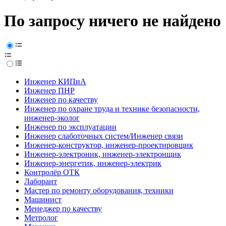
По запросу ничего не найдено
Инженер КИПиА
Инженер ПНР
Инженер по качеству
Инженер по охране труда и технике безопасности,
инженер-эколог
Инженер по эксплуатации
Инженер слаботочных систем/Инженер связи
Инженер-конструктор, инженер-проектировщик
Инженер-электроник, инженер-электронщик
Инженер-энергетик, инженер-электрик
Контролёр ОТК
Лаборант
Мастер по ремонту оборудования, техники
Машинист
Менеджер по качеству
Метролог