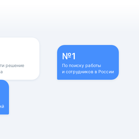
№1
йти решение
По поиску работы
са
и сотрудников в России
ий