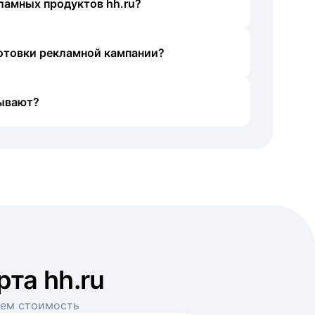
ламных продуктов hh.ru?
готовки рекламной кампании?
ывают?
рта hh.ru
аем стоимость