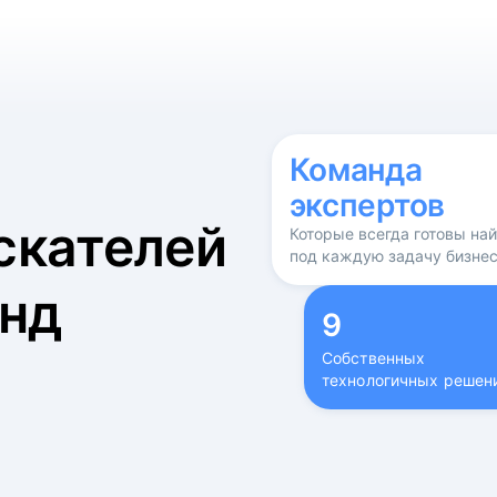
б
Команда
экспертов
скателей
Которые всегда готовы на
под каждую задачу бизне
нд
9
Собственных
технологичных решен