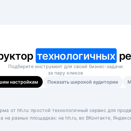
руктор
технологичных
ре
Подберите инструмент для своей
бизнес-задачи
за пару кликов
шим настройкам
Показать широкой аудитории
М
я
 рекрутер
рма от hh.ru: простой технологичный сервис для прод
 для вакансий на главной странице hh.ru. Увеличивает
под ключ. Решите, сколько кандидатов и когда вам нуж
а на разных площадках: на hh.ru, во ВКонтакте, Яндек
ологи, рекрутеры и проектные менеджеры hh.ru с цел
тов